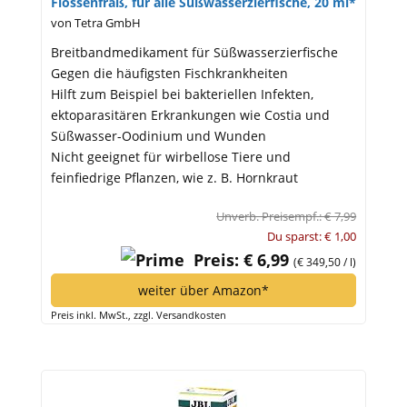
Flossenfraß, für alle Süßwasserzierfische, 20 ml*
von Tetra GmbH
Breitbandmedikament für Süßwasserzierfische
Gegen die häufigsten Fischkrankheiten
Hilft zum Beispiel bei bakteriellen Infekten,
ektoparasitären Erkrankungen wie Costia und
Süßwasser-Oodinium und Wunden
Nicht geeignet für wirbellose Tiere und
feinfiedrige Pflanzen, wie z. B. Hornkraut
Unverb. Preisempf.: € 7,99
Du sparst: € 1,00
Preis: € 6,99
(€ 349,50 / l)
weiter über Amazon*
Preis inkl. MwSt., zzgl. Versandkosten