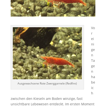
Vo
r
ei
ni
ge
n
Ta
ge
n
ha
be
Ausgewachsene Rote Zwerggarnele (Redfire)
ic
h
zwischen den Kieseln am Boden winzige, fast
unsichtbare Lebewesen entdeckt. Im ersten Moment