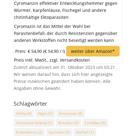
Cyromanzin effektiver Entwicklungshemmer gegen
Würmer, Karpfenläuse, Fischegel und andere
chitinhaltige Ektoparasiten
Cyromazin ist das Mittel der Wahl bei
Parasitenbefall, der durch Resistenzien gegenüber
anderen Wirkstoffen nicht beseitigt werden kann
Preis: € 54,90
(€ 54,90 / l)
weiter über Amazon*
Preis inkl. MwSt., zzgl. Versandkosten
Zuletzt aktualisiert am 31. Oktober 2023 um 03:21 .
Wir weisen darauf hin, dass sich hier angezeigte
Preise inzwischen geändert haben können. Alle
Angaben ohne Gewähr.
Schlagwörter
Afrika
(6)
Algen
(2)
Amazonas
(4)
Anentome Helena
(1)
Brasilien
(2)
Cichlidae
(6)
Echinodorus
(2)
Garnelen
(5)
GloFish
(1)