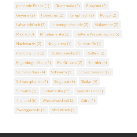
glühende Fische
(1)
Guatemala
(2)
Guayana
(2)
Guyana
(2)
Honduras
(2)
Kampffisch
(2)
Kongo
(2)
Labyrinthfisch
(2)
Lebendgebärende
(2)
Malawisee
(2)
Mexiko
(3)
Mittelamerika
(2)
mittlere Wasserregion
(5)
Nachwuchs
(2)
Neuguinea
(1)
Nährstoffe
(1)
Pterophyllum
(2)
Raubschnecke
(1)
Redfire
(2)
Regenbogenfisch
(1)
Rio Orinoco
(2)
Salmler
(4)
Salmlerartige
(4)
Schwarm
(1)
Schwarzwasser
(2)
Schwertpflanze
(1)
Singapur
(3)
Skalar
(4)
Sumatra
(2)
Südamerika
(15)
Südostasien
(1)
Thailand
(6)
Wasserwechsel
(2)
Zaire
(1)
Zwerggarnele
(1)
Ährenfisch
(1)