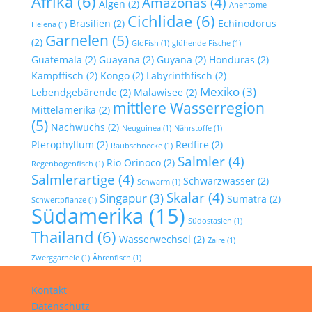
Afrika
(6)
Amazonas
(4)
Algen
(2)
Anentome
Cichlidae
(6)
Brasilien
(2)
Echinodorus
Helena
(1)
Garnelen
(5)
(2)
GloFish
(1)
glühende Fische
(1)
Guatemala
(2)
Guayana
(2)
Guyana
(2)
Honduras
(2)
Kampffisch
(2)
Kongo
(2)
Labyrinthfisch
(2)
Mexiko
(3)
Lebendgebärende
(2)
Malawisee
(2)
mittlere Wasserregion
Mittelamerika
(2)
(5)
Nachwuchs
(2)
Neuguinea
(1)
Nährstoffe
(1)
Pterophyllum
(2)
Redfire
(2)
Raubschnecke
(1)
Salmler
(4)
Rio Orinoco
(2)
Regenbogenfisch
(1)
Salmlerartige
(4)
Schwarzwasser
(2)
Schwarm
(1)
Skalar
(4)
Singapur
(3)
Sumatra
(2)
Schwertpflanze
(1)
Südamerika
(15)
Südostasien
(1)
Thailand
(6)
Wasserwechsel
(2)
Zaire
(1)
Zwerggarnele
(1)
Ährenfisch
(1)
Kontakt
Datenschutz