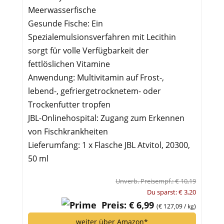
Meerwasserfische
Gesunde Fische: Ein
Spezialemulsionsverfahren mit Lecithin
sorgt für volle Verfügbarkeit der
fettlöslichen Vitamine
Anwendung: Multivitamin auf Frost-,
lebend-, gefriergetrocknetem- oder
Trockenfutter tropfen
JBL-Onlinehospital: Zugang zum Erkennen
von Fischkrankheiten
Lieferumfang: 1 x Flasche JBL Atvitol, 20300,
50 ml
Unverb. Preisempf.: € 10,19
Du sparst: € 3,20
Preis: € 6,99
(€ 127,09 / kg)
weiter über Amazon*