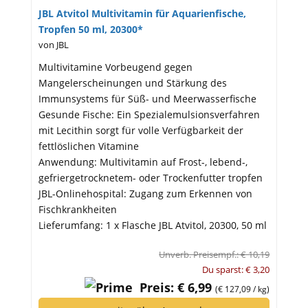
JBL Atvitol Multivitamin für Aquarienfische,
Tropfen 50 ml, 20300*
von JBL
Multivitamine Vorbeugend gegen
Mangelerscheinungen und Stärkung des
Immunsystems für Süß- und Meerwasserfische
Gesunde Fische: Ein Spezialemulsionsverfahren
mit Lecithin sorgt für volle Verfügbarkeit der
fettlöslichen Vitamine
Anwendung: Multivitamin auf Frost-, lebend-,
gefriergetrocknetem- oder Trockenfutter tropfen
JBL-Onlinehospital: Zugang zum Erkennen von
Fischkrankheiten
Lieferumfang: 1 x Flasche JBL Atvitol, 20300, 50 ml
Unverb. Preisempf.: € 10,19
Du sparst: € 3,20
Preis: € 6,99
(€ 127,09 / kg)